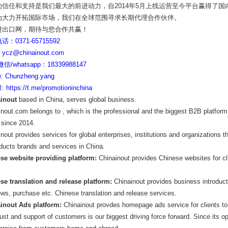
的信任和支持是我们最大的前进动力，自2014年5月上线运营至今平台赢得了
为大力开拓国际市场，我们在全球范围寻求长期代理合作伙伴。
进出口网，期待与您合作共赢！
：0371-65715592
cz@chinainout.com
信/whatsapp：18339988147
: Chunzheng.yang
https://t.me/promotioninchina
inout
ba
sed in China, serves global business.
inout.com belo
ngs to , which is the professional and the biggest B2B platfor
 since 2014.
nout provides services for global enterprises, institutions and organizations th
oducts brands and services in China.
se website providing platform:
Chinainout provides Chinese websites for cl
se translation and release platform:
Chinainout provides business introducti
ews, purchase etc. Chinese translation and release services.
inout Ads platform:
Chinainout provdes homepage ads service for clients to
ust and support of customers is our biggest driving force forward. Since its 