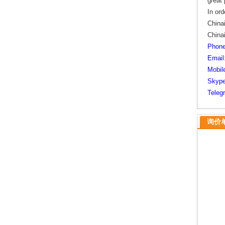
great
In ord
Chinai
China
Phone
Email
Mobil
Skype
Teleg
询价单/