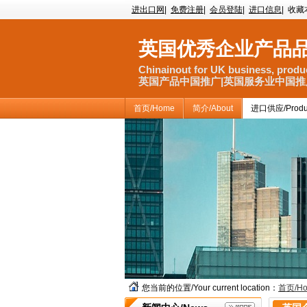
进出口网
|
免费注册
|
会员登陆
|
进口信息
|
收藏
英国优秀企业产品
Chinainout for UK business, produc
英国产品中国推广|英国服务业中国推广
首页/Home
简介/About
进口供应/Produ
您当前的位置/Your current location：
首页/H