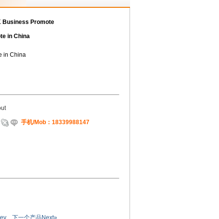
siness Promote
e in China
 in China
ut
手机/Mob：18339988147
ev
下一个产品Next»