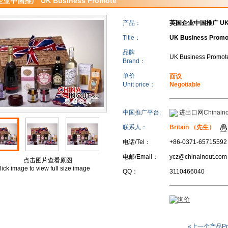
业中国推广 UK Business Promote
产品：
英国企业中国推广 UK Bu
Title：
UK Business Promot
品牌
UK Business Promote
Brand：
单价
面议
Unit price：
Negotiable
中国推广平台:
进出口网Chinaino
联系人：
Britain （先生）
电话/Tel：
+86-0371-65715592
电邮/Email：
ycz@chinainout.com
点击图片查看原图
lick image to view full size image
QQ：
3110466040
«上一个产品Pr