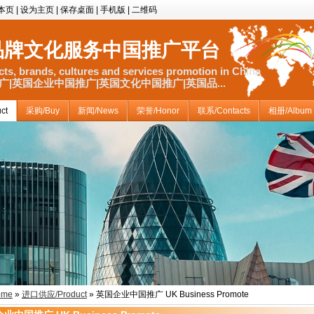
本页
|
设为主页
|
保存桌面
|
手机版
|
二维码
品牌文化服务中国推广平台
ts, brands, cultures and services promotion in China
|英国企业中国推广|英国文化中国推广|英国品...
ct
采购/Buy
新闻/News
荣誉/Honor
联系/Contacts
相册/Album
ome
»
进口供应/Product
» 英国企业中国推广 UK Business Promote