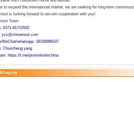
 praise from customers home and abroad.
er to expand the internatio
nal market, we are seeking for long-term commissi
nout is looking forward to win-win cooperation with you!
inout Team
: 0371-65715592
: ycz@chinainout.com
e/WeChat/whatsapp: 18339988147
: Chunzheng.yang
ram: https://t.me/promotioninchina
Inquiry