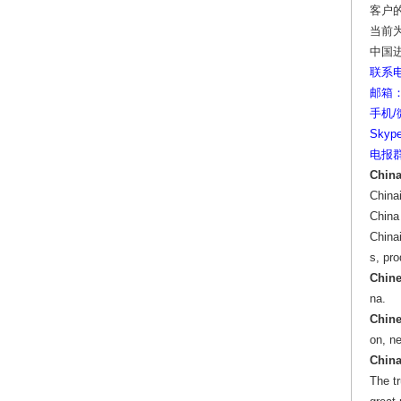
客户
当前
中国
联系电话
邮箱：y
手机/微
Skype
电报群: 
China
China
China
Chinai
s, pr
Chine
na.
Chine
on, n
China
The tr