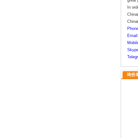
great
In ord
Chinai
China
Phone
Email
Mobil
Skype
Teleg
询价单/