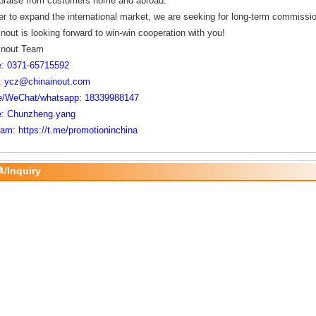
 praise from customers home and abroad.
er to expand the internatio
nal market, we are seeking for long-term commissi
nout is looking forward to win-win cooperation with you!
inout Team
: 0371-65715592
: ycz@chinainout.com
e/WeChat/whatsapp: 18339988147
: Chunzheng.yang
ram: https://t.me/promotioninchina
Inquiry