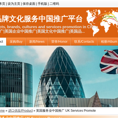
本页
|
设为主页
|
保存桌面
|
手机版
|
二维码
品牌文化服务中国推广平台
ts, brands, cultures and services promotion in China
|英国企业中国推广|英国文化中国推广|英国品...
ct
采购/Buy
新闻/News
荣誉/Honor
联系/Contacts
相册/Album
ome
»
进口供应/Product
» 英国服务业中国推广 UK Services Promote