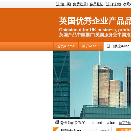
进出口网
|
免费注册
|
会员登陆
|
进口信息
|
收藏
英国优秀企业产品
Chinainout for UK business, produc
英国产品中国推广|英国服务业中国推广
首页/Home
简介/About
进口供应/Produ
您当前的位置/Your current location：
首页/H