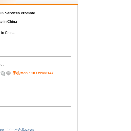
ervices Promote
e in China
 in China
ut
手机/Mob：18339988147
ev
下一个产品Next»