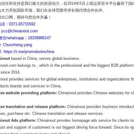
的信任和支持是我们最大的前进动力，自2014年5月上线运营至今平台赢得了
为大力开拓国际市场，我们在全球范围寻求长期代理合作伙伴。
进出口网，期待与您合作共赢！
：0371-65715592
cz@chinainout.com
信/whatsapp：18339988147
: Chunzheng.yang
https://t.me/promotioninchina
inout
ba
sed in China, serves global business.
inout.com belo
ngs to , which is the professional and the biggest B2B platfor
 since 2014.
nout provides services for global enterprises, institutions and organizations th
oducts brands and services in China.
se website providing platform:
Chinainout provides Chinese websites for cl
se translation and release platform:
Chinainout provides business introducti
ews, purchase etc. Chinese translation and release services.
inout Ads platform:
Chinainout provdes homepage ads service for clients to
ust and support of customers is our biggest driving force forward. Since its 