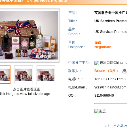
务业中国推广 UK Services Promote
产品：
英国服务业中国推广 UK S
Title：
UK Services Promot
品牌
UK Services Promote
Brand：
单价
面议
Unit price：
Negotiable
中国推广平台:
进出口网Chinaino
联系人：
Britain （先生）
电话/Tel：
+86-0371-65715592
电邮/Email：
ycz@chinainout.com
点击图片查看原图
lick image to view full size image
QQ：
3110466040
«上一个产品Pr