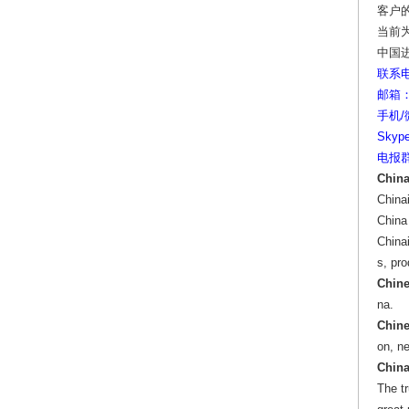
客户
当前
中国
联系电话
邮箱：y
手机/微
Skype
电报群: 
China
China
China
Chinai
s, pr
Chine
na.
Chine
on, n
China
The tr